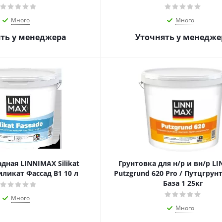
Много
Много
ть у менеджера
Уточнять у менедже
дная LINNIMAX Silikat
Грунтовка для н/р и вн/р L
иликат Фассад B1 10 л
Putzgrund 620 Pro / Путцгрун
База 1 25кг
Много
Много