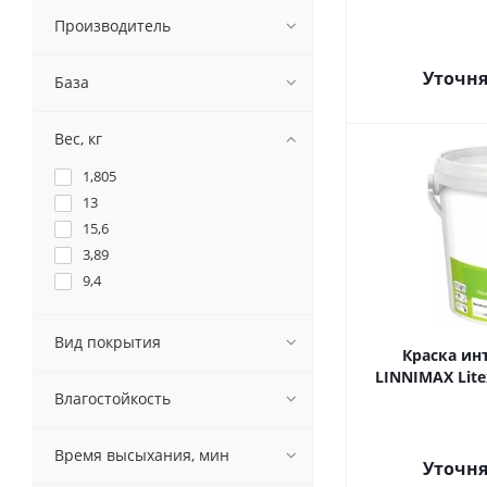
Производитель
Уточня
База
Вес, кг
1,805
13
15,6
3,89
9,4
Вид покрытия
Краска ин
LINNIMAX Lite
Влагостойкость
Время высыхания, мин
Уточня