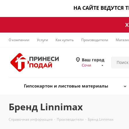
НА САЙТЕ ВЕДУТСЯ 
Х
О компании
Услуги
Как купить
Производители
Магази
Ваш город
Сочи
Гипсокартон и листовые материалы
Бренд Linnimax
Справочная информация
-
Производители
-
Бренд Linnimax