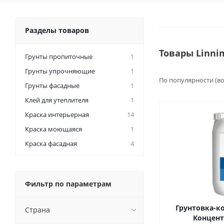
Разделы товаров
Товары Linni
Грунты пропиточные
1
Грунты упрочняющие
1
По популярности (в
Грунты фасадные
1
Клей для утеплителя
1
Краска интерьерная
14
Краска моющаяся
1
Краска фасадная
4
Фильтр по параметрам
Грунтовка-к
Страна
Концентр