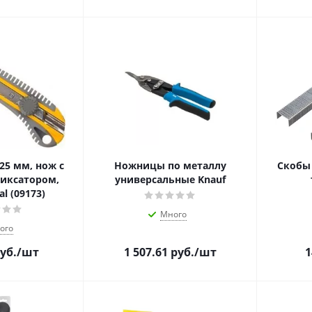
 25 мм, нож с
Ножницы по металлу
Скобы 
иксатором,
универсальные Knauf
al (09173)
Много
ого
уб.
/шт
1 507.61
руб.
/шт
1