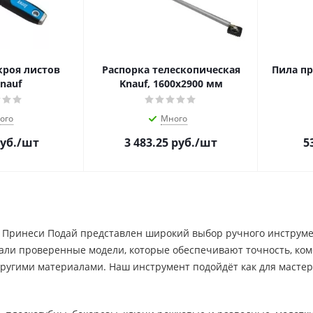
кроя листов
Распорка телескопическая
Пила п
nauf
Knauf, 1600х2900 мм
ого
Много
уб.
/шт
3 483.25
руб.
/шт
5
 Принеси Подай представлен широкий выбор ручного инструмен
али проверенные модели, которые обеспечивают точность, комф
ругими материалами. Наш инструмент подойдёт как для мастер