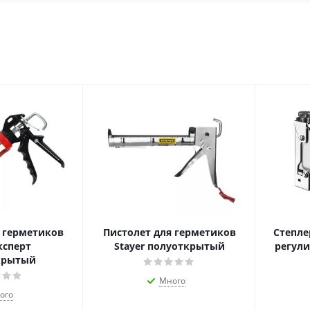
 герметиков
Пистолет для герметиков
Степлер
ксперт
Stayer полуоткрытый
регули
крытый
Много
ого