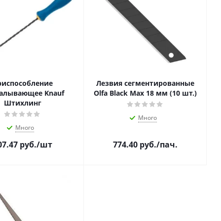
риспособление
Лезвия сегментированные
алывающее Knauf
Olfa Black Max 18 мм (10 шт.)
Штихлинг
Много
Много
07.47
руб.
/шт
774.40
руб.
/пач.