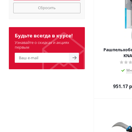
Сбросить
Будьте всегда в курсе!
Узнавайте о скидках и акциях
первым
Рашпельхобе
KN
Мн
951.17
р