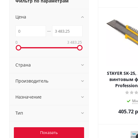
Фильтр по параметрам
Цена
0
3 483.25
Страна
STAYER SK-25,
винтовым ф
Производитель
Profession
Назначение
Мн
405.72
р
Тип