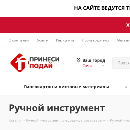
НА САЙТЕ ВЕДУТСЯ 
Х
О компании
Услуги
Как купить
Производители
Магази
Ваш город
Сочи
Гипсокартон и листовые материалы
Ручной инструмент
Каталог
-
Ручной инструмент, спецодежда, хозтовары
-
Ручной инс