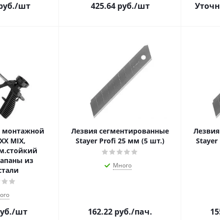
руб.
/шт
425.64
руб.
/шт
Уточн
я монтажной
Лезвия сегментированные
Лезвия
XX MIX,
Stayer Profi 25 мм (5 шт.)
Stayer 
м.стойкий
лапаны из
Много
стали
ого
уб.
/шт
162.22
руб.
/пач.
15