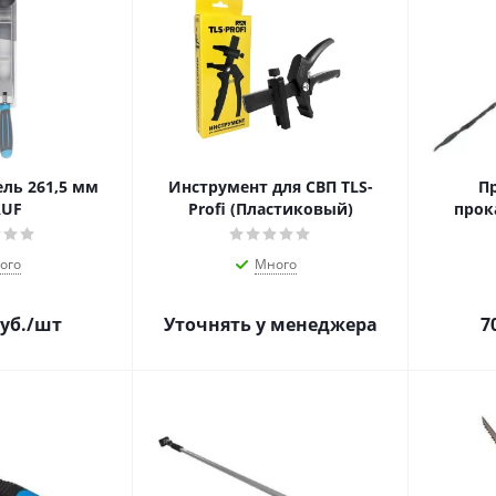
ль 261,5 мм
Инструмент для СВП TLS-
П
AUF
Profi (Пластиковый)
прок
ого
Много
уб.
/шт
Уточнять у менеджера
7