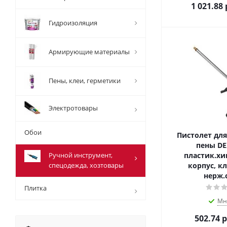
1 021.88
Гидроизоляция
Армирующие материалы
Пены, клеи, герметики
Электротовары
Обои
Пистолет дл
пены DE
Ручной инструмент,
пластик.хи
спецодежда, хозтовары
корпус, к
нерж.
Плитка
Мн
502.74
р