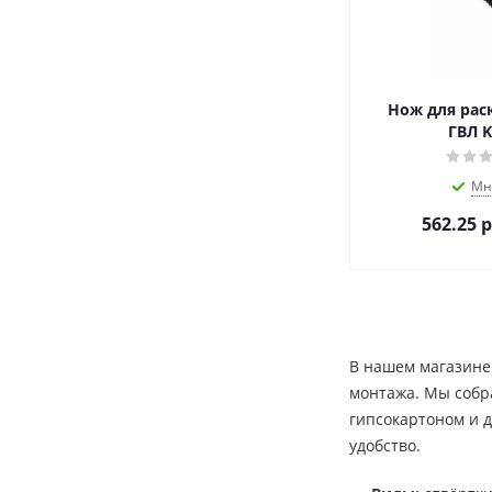
Нож для рас
ГВЛ K
Мн
562.25
р
В нашем магазине
монтажа. Мы собр
гипсокартоном и д
удобство.