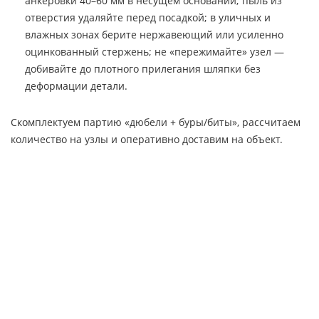
анкеровки 40–60 мм в несущем основании; пыль из
отверстия удаляйте перед посадкой; в уличных и
влажных зонах берите нержавеющий или усиленно
оцинкованный стержень; не «пережимайте» узел —
добивайте до плотного прилегания шляпки без
деформации детали.
Скомплектуем партию «дюбели + буры/биты», рассчитаем
количество на узлы и оперативно доставим на объект.