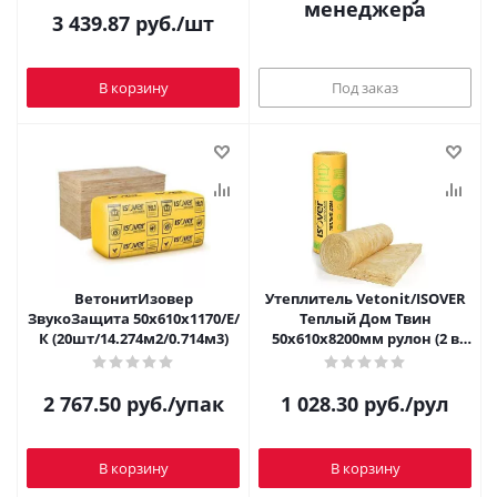
менеджера
3 439.87
руб.
/шт
В корзину
Под заказ
ВетонитИзовер
Утеплитель Vetonit/ISOVER
ЗвукоЗащита 50х610х1170/Е/
Теплый Дом Твин
К (20шт/14.274м2/0.714м3)
50х610х8200мм рулон (2 в
рул/10м2/0,5м3)
2 767.50
руб.
/упак
1 028.30
руб.
/рул
В корзину
В корзину