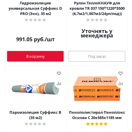
Гидроизоляция
Рулон ТеплоКНАУФ для
универсальная Суффикс D
кровли TR 037 150*1220*5500
PRO (Эко), 35 м2
(6,7м2/1,007м3/24уп/под))
Уточнять у
менеджера
991.05
руб.
/шт
В корзину
Под заказ
Пароизоляция Суффикс В
Пенополистирол Пеноплэкс
(35 м2)
Основа С 20х585х1185 мм