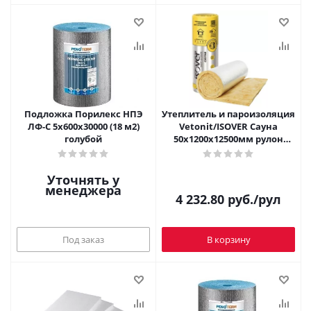
Подложка Порилекс НПЭ
Утеплитель и пароизоляция
ЛФ-С 5х600х30000 (18 м2)
Vetonit/ISOVER Сауна
голубой
50х1200х12500мм рулон
(1шт/15м2/0,75м3)
Уточнять у
менеджера
4 232.80
руб.
/рул
Под заказ
В корзину