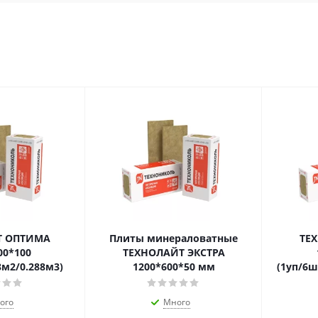
Т ОПТИМА
Плиты минераловатные
ТЕ
00*100
ТЕХНОЛАЙТ ЭКСТРА
8м2/0.288м3)
1200*600*50 мм
(1уп/6ш
ого
Много