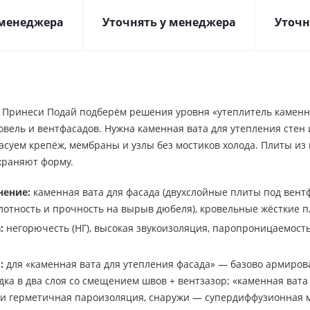
 менеджера
Уточнять у менеджера
Уточн
 Принеси Подай подберём решения уровня «утеплитель каменна
овель и вентфасадов. Нужна каменная вата для утепления сте
ласуем крепёж, мембраны и узлы без мостиков холода. Плиты из
храняют форму.
нение:
каменная вата для фасада (двухслойные плиты под вентф
отность и прочность на вырыв дюбеля), кровельные жёсткие пл
:
негорючесть (НГ), высокая звукоизоляция, паропроницаемость
:
для «каменная вата для утепления фасада» — базово армироват
дка в два слоя со смещением швов + вентзазор; «каменная вата 
ри герметичная пароизоляция, снаружи — супердиффузионная 