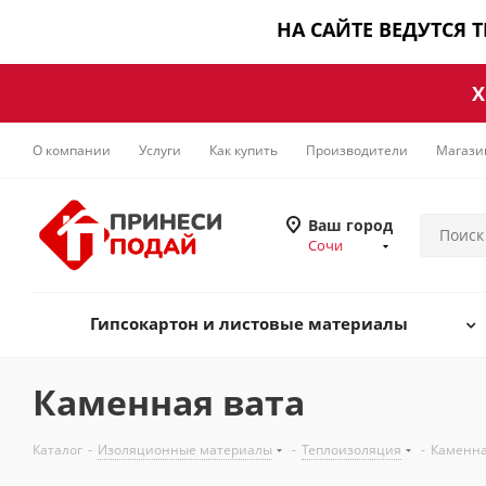
НА САЙТЕ ВЕДУТСЯ 
Х
О компании
Услуги
Как купить
Производители
Магази
Ваш город
Сочи
Гипсокартон и листовые материалы
Каменная вата
Каталог
-
Изоляционные материалы
-
Теплоизоляция
-
Каменна