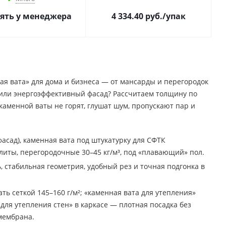
ять у менеджера
4 334.40
руб.
/упак
я вата» для дома и бизнеса — от мансарды и перегородок
н или энергоэффективный фасад? Рассчитаем толщину по
 каменной ваты не горят, глушат шум, пропускают пар и
асад), каменная вата под штукатурку для СФТК
иты, перегородочные 30–45 кг/м³, под «плавающий» пол.
, стабильная геометрия, удобный рез и точная подгонка в
ь сеткой 145–160 г/м²; «каменная вата для утепления»
для утепления стен» в каркасе — плотная посадка без
мембрана.