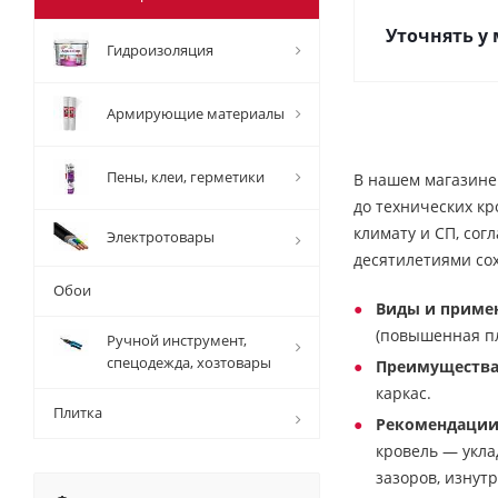
Уточнять у
Гидроизоляция
Армирующие материалы
Пены, клеи, герметики
В нашем магазине
до технических кр
климату и СП, сог
Электротовары
десятилетиями со
Обои
Виды и приме
(повышенная пл
Ручной инструмент,
спецодежда, хозтовары
Преимущества
каркас.
Плитка
Рекомендации
кровель — укла
зазоров, изнут