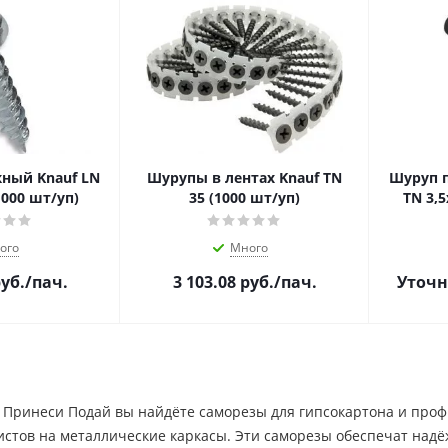
ный Knauf LN
Шурупы в лентах Knauf TN
Шуруп п
1000 шт/уп)
35 (1000 шт/уп)
TN 3,5
ого
Много
уб.
/пач.
3 103.08
руб.
/пач.
Уточн
 Принеси Подай вы найдёте саморезы для гипсокартона и проф
стов на металлические каркасы. Эти саморезы обеспечат надёж