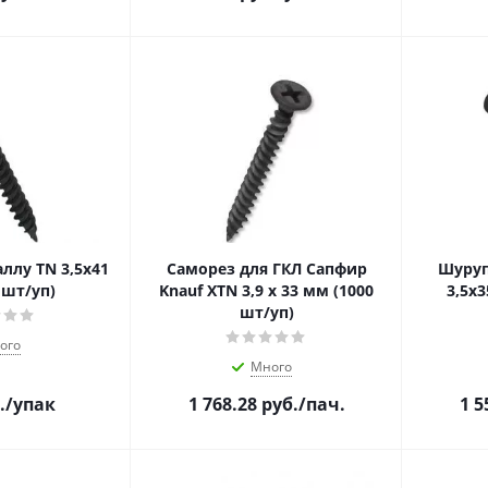
3,5х41
Саморез для ГКЛ Сапфир
Шуруп
 шт/уп)
Knauf ХTN 3,9 х 33 мм (1000
3,5х3
шт/уп)
ого
Много
.
/упак
1 768.28
руб.
/пач.
1 5