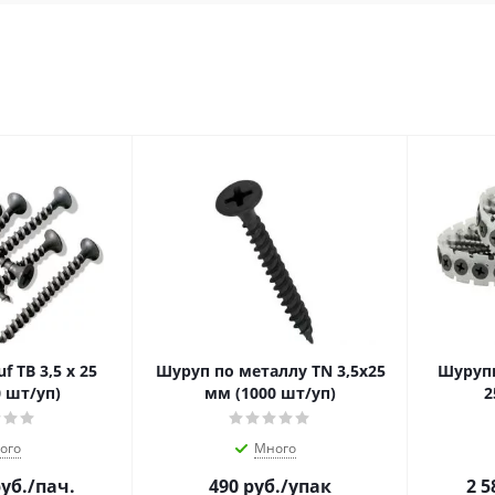
 ТB 3,5 х 25
Шуруп по металлу TN 3,5х25
Шурупы
 шт/уп)
мм (1000 шт/уп)
2
ого
Много
уб.
/пач.
490
руб.
/упак
2 5