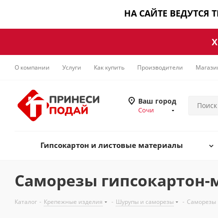
НА САЙТЕ ВЕДУТСЯ 
Х
О компании
Услуги
Как купить
Производители
Магази
Ваш город
Сочи
Гипсокартон и листовые материалы
Саморезы гипсокартон-
Каталог
-
Крепежные изделия
-
Шурупы и саморезы
-
Саморезы 