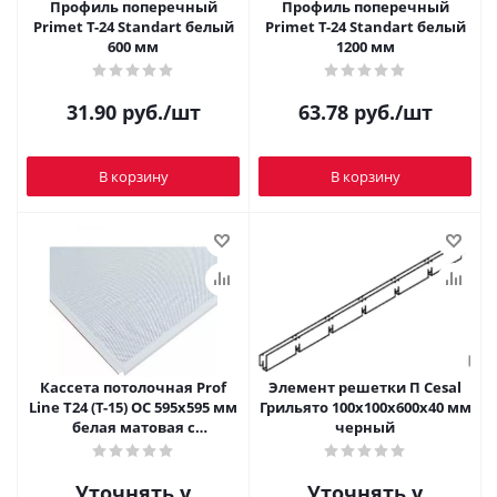
Профиль поперечный
Профиль поперечный
Primet T-24 Standart белый
Primet T-24 Standart белый
600 мм
1200 мм
31.90
руб.
/шт
63.78
руб.
/шт
В корзину
В корзину
Кассета потолочная Prof
Элемент решетки П Cesal
Line Т24 (Т-15) ОС 595х595 мм
Грильято 100х100х600х40 мм
белая матовая с
черный
перф.1,8мм
Уточнять у
Уточнять у