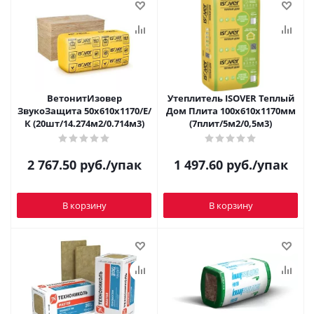
ВетонитИзовер
Утеплитель ISOVER Теплый
ЗвукоЗащита 50х610х1170/Е/
Дом Плита 100x610х1170мм
К (20шт/14.274м2/0.714м3)
(7плит/5м2/0,5м3)
2 767.50
руб.
/упак
1 497.60
руб.
/упак
В корзину
В корзину